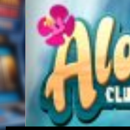
Merkur
Microgaming
Netent
Nolimit City
PlayNgo
Pragmatic
Push Gaming
Red Tiger
Reflex Gaming
Spinomenal
Stakelogic
Swintt
Synot
Wildcat
Wildstreak
WMS Williams