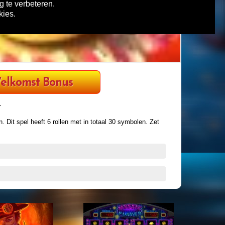
g te verbeteren.
kies.
tot €250
-
. Dit spel heeft 6 rollen met in totaal 30 symbolen. Zet