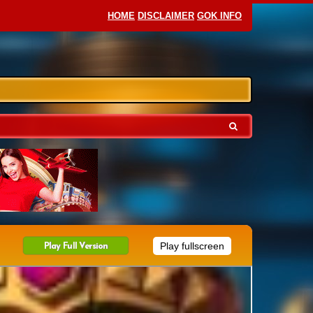
HOME
DISCLAIMER
GOK INFO
Play fullscreen
Play Full Version