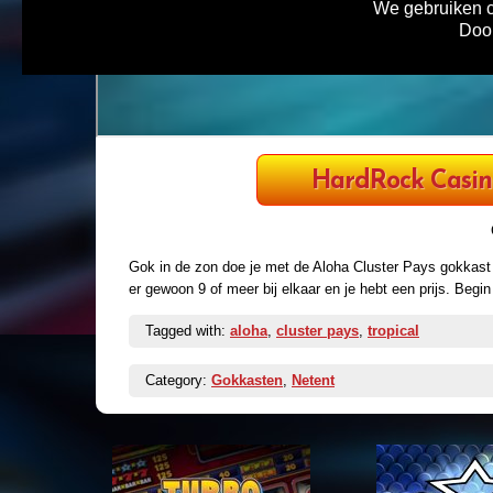
We gebruiken co
Yggdrasil
Door
Bonus tot €250
Gok in de zon doe je met de Aloha Cluster Pays gokkas
er gewoon 9 of meer bij elkaar en je hebt een prijs. Begin
Tagged with:
aloha
,
cluster pays
,
tropical
Category:
Gokkasten
,
Netent