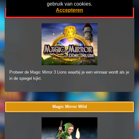
gebruik van cookies.
Accepteren
Magic Mirror 3 Lions
Probeer de Magic Mirror 3 Lions waarbij je een winnaar wordt als je
in de spiegel kijkt.
Magic Mirror Wild