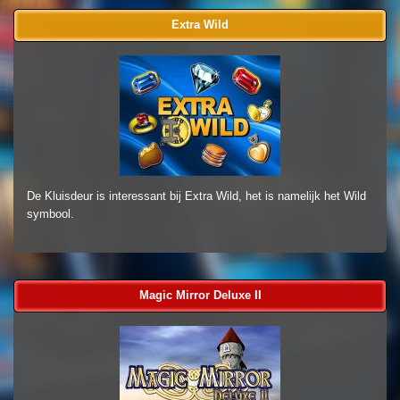
Extra Wild
De Kluisdeur is interessant bij Extra Wild, het is namelijk het Wild
symbool.
Magic Mirror Deluxe II