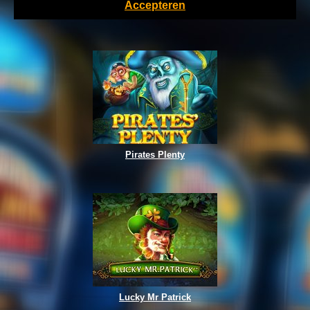
Accepteren
Golden Lamp
Pirates Plenty
Lucky Mr Patrick