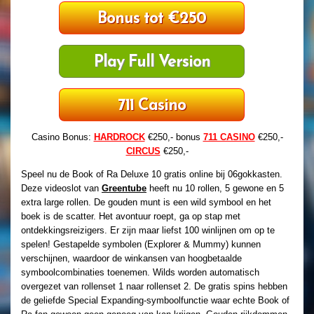
Bonus tot €250
Play Full Version
711 Casino
Casino Bonus:
HARDROCK
€250,- bonus
711 CASINO
€250,-
CIRCUS
€250,-
Speel nu de Book of Ra Deluxe 10 gratis online bij 06gokkasten.
Deze videoslot van
Greentube
heeft nu 10 rollen, 5 gewone en 5
extra large rollen. De gouden munt is een wild symbool en het
boek is de scatter. Het avontuur roept, ga op stap met
ontdekkingsreizigers. Er zijn maar liefst 100 winlijnen om op te
spelen! Gestapelde symbolen (Explorer & Mummy) kunnen
verschijnen, waardoor de winkansen van hoogbetaalde
symboolcombinaties toenemen. Wilds worden automatisch
overgezet van rollenset 1 naar rollenset 2. De gratis spins hebben
de geliefde Special Expanding-symboolfunctie waar echte Book of