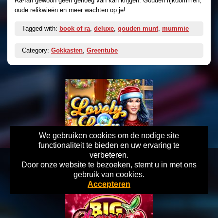
Ra-fan gewoon geen genoeg van kan krijgen. Gouden rijkdommen,
oude relikwieën en meer wachten op je!
Tagged with:
book of ra
,
deluxe
,
gouden munt
,
mummie
Category:
Gokkasten
,
Greentube
We gebruiken cookies om de nodige site
functionaliteit te bieden en uw ervaring te
Lovely Lady Xmas
verbeteren.
Door onze website te bezoeken, stemt u in met ons
gebruik van cookies.
Accepteren