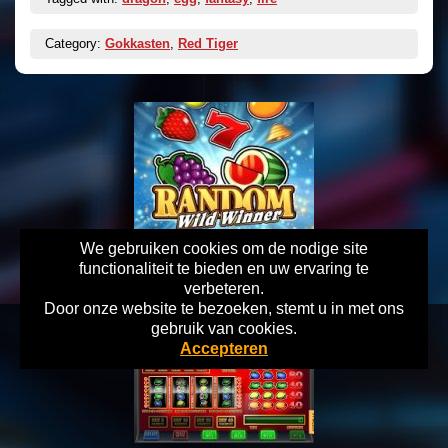
Category:
Gokkasten
,
Red Tiger
We gebruiken cookies om de nodige site
Random Wild Winner
functionaliteit te bieden en uw ervaring te
verbeteren.
Door onze website te bezoeken, stemt u in met ons
gebruik van cookies.
Accepteren