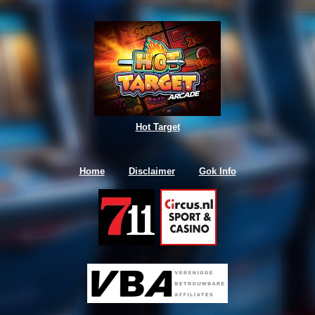
Hot Target
Home
Disclaimer
Gok Info