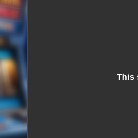
Merkur
Microgaming
Netent
Nolimit City
PlayNgo
Pragmatic
Push Gaming
Red Tiger
Reflex Gaming
Spinomenal
Stakelogic
Swintt
Synot
Wildcat
Wildstreak
WMS Williams