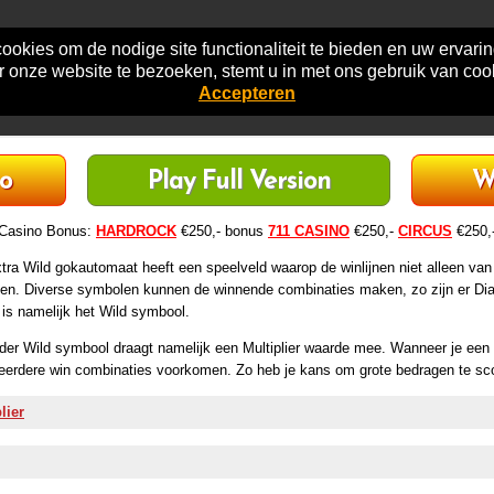
okies om de nodige site functionaliteit te bieden en uw ervarin
 onze website te bezoeken, stemt u in met ons gebruik van coo
Accepteren
o
Play Full Version
W
Casino Bonus:
HARDROCK
€250,- bonus
711 CASINO
€250,-
CIRCUS
€250,
tra Wild gokautomaat heeft een speelveld waarop de winlijnen niet alleen van 
 rijen. Diverse symbolen kunnen de winnende combinaties maken, zo zijn er 
l is namelijk het Wild symbool.
eder Wild symbool draagt namelijk een Multiplier waarde mee. Wanneer je een 
meerdere win combinaties voorkomen. Zo heb je kans om grote bedragen te sc
lier