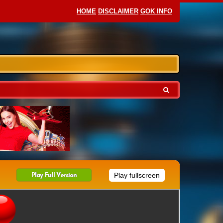
HOME
DISCLAIMER
GOK INFO
Play fullscreen
Play Full Version