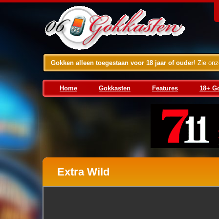
Gokken alleen toegestaan voor 18 jaar of ouder
! Zie on
Home
Gokkasten
Features
18+ Go
Disclaimer
Amatic
Arcade
Astra
Buy Feature
Betsoft
Christmas
BF Games
Jackpot
Cherryplay
Gigablox
Classics
Megaways
Extra Wild
Eurocoin
Multiplayer
Greentube
Spin to Win
iSoftbet
Super Stake
Light-Wonder