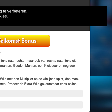
g te verbeteren.
kies.
elkomst Bonus
-
links naar rechts, maar ook van rechts naar links uit
Diamanten, Gouden Munten, een Kluisdeur en nog veel
Wild met een Multiplier op de winlijnen spint, dan maak
oren. Probeer de Extra Wild gokautomaat eens online.