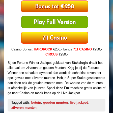
Bonus tot €250
Play Full Version
711 Casino
Casino Bonus:
HARDROCK
€250,- bonus
711 CASINO
€250,-
CIRCUS
€250,-
Bij de Fortune Winner Jackpot gokkast van
Stakelogic
draait het
allemaal om zilveren en gouden Munten. Krijg je bij de Fortune
Winner een schatkist symbool dan wordt de schatkist boven het
spel gevuld met zilveren munten. Heb je Super Stake geselecteerd
dan doen ook de gouden munten mee. De waarde van de munten
is afhankelijk van je inzet. Speel deze Fruitmachine gratis online of
ga naar Casino en maak kans op de Live Jackpot.
Tagged with:
fortuin
,
gouden munten
,
live jackpot
,
zilveren munten