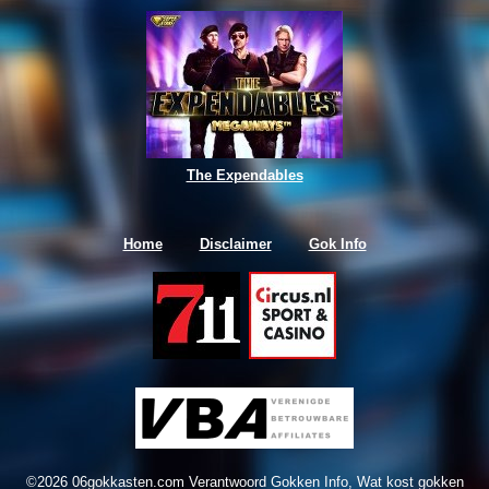
The Expendables
Home
Disclaimer
Gok Info
©2026 06gokkasten.com Verantwoord Gokken Info, Wat kost gokken