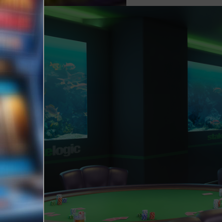
Merkur
Microgaming
Netent
Nolimit City
PlayNgo
Pragmatic
Push Gaming
Red Tiger
Reflex Gaming
Spinomenal
Stakelogic
Swintt
Synot
Wildcat
Wildstreak
WMS Williams