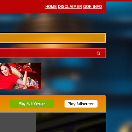
HOME
DISCLAIMER
GOK INFO
Play fullscreen
Play Full Version