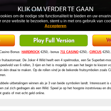
okies om de nodige site functionaliteit te bieden en uw ervarin
 onze website te bezoeken, stemt u in met ons gebruik van coo
Accepteren
o
Play Full Version
Casino Bonus:
HARDROCK
€250,- bonus
711 CASINO
€250,-
CIRCUS
€250,
e fruitautomaat. De Joker 4 Wild heeft een 4 spelmodus, een 5e Superbet-mo
peelveld van 6 rollen, 3 rijen en het is mogelijk om aan het begin te kiezen voo
n één draai te maken. Op de rollen vind je de bekende fruitsymbolen zoals C
rren.
ubbele uitbetalingen winnen als je 3 van beide symbolen landt. Interessant is 
en zal zich gedragen als een Wild. Speel je op het hoogste inzetniveau en dra
 gratis of met echt geld online.