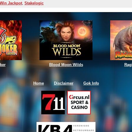
 Win Jackpot
,
Stakelogic
ker
Blood Moon Wilds
Rag
Home
Disclaimer
Gok Info