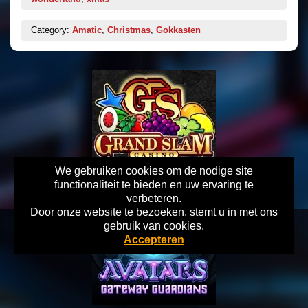
Category:
Amatic
,
Christmas
,
Gokkasten
We gebruiken cookies om de nodige site
Grand Slam Casino
functionaliteit te bieden en uw ervaring te
verbeteren.
Door onze website te bezoeken, stemt u in met ons
gebruik van cookies.
Accepteren