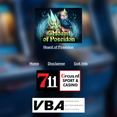
Hoard of Poseidon
Home
Disclaimer
Gok Info