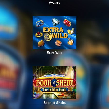
Avatars
Extra Wild
Book of Sheba