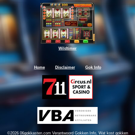
Wildtimer
Home
Disclaimer
Gok Info
©2026 06gokkasten.com Verantwoord Gokken Info, Wat kost gokken