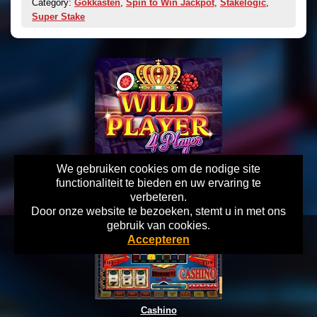
Category:
Gokkasten
,
Spin to Win Jackpot
,
Stakelogic
,
Super Stake
Wild Player 4 Player
We gebruiken cookies om de nodige site
functionaliteit te bieden en uw ervaring te
verbeteren.
Door onze website te bezoeken, stemt u in met ons
gebruik van cookies.
Accepteren
Cashino