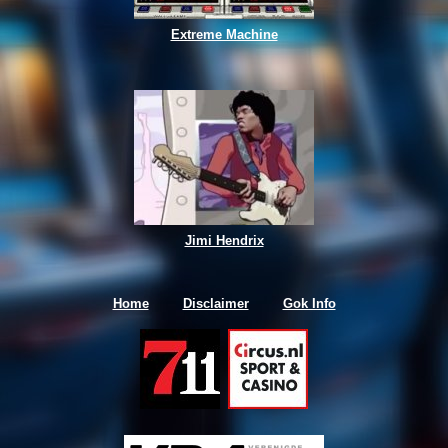
Extreme Machine
Jimi Hendrix
Home
Disclaimer
Gok Info