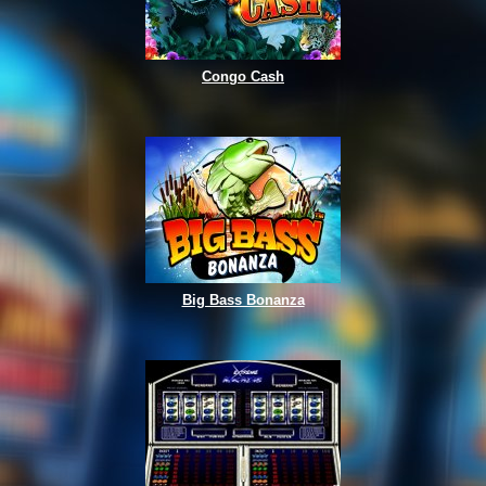
Congo Cash
Big Bass Bonanza