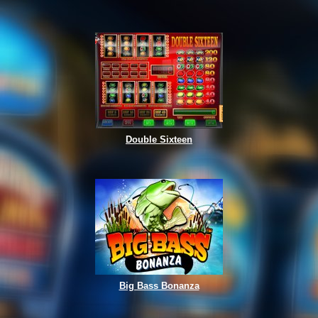
Double Sixteen
Big Bass Bonanza