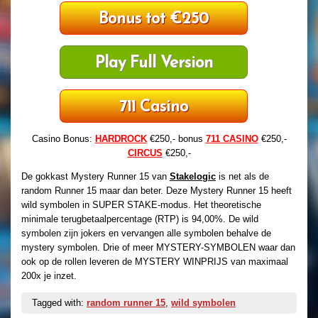
Bonus tot €250
Play Full Version
711 Casino
Casino Bonus:
HARDROCK
€250,- bonus
711 CASINO
€250,-
CIRCUS
€250,-
De gokkast Mystery Runner 15 van
Stakelogic
is net als de
random Runner 15 maar dan beter. Deze Mystery Runner 15 heeft
wild symbolen in SUPER STAKE-modus. Het theoretische
minimale terugbetaalpercentage (RTP) is 94,00%. De wild
symbolen zijn jokers en vervangen alle symbolen behalve de
mystery symbolen. Drie of meer MYSTERY-SYMBOLEN waar dan
ook op de rollen leveren de MYSTERY WINPRIJS van maximaal
200x je inzet.
Tagged with:
random runner 15
,
wild symbolen