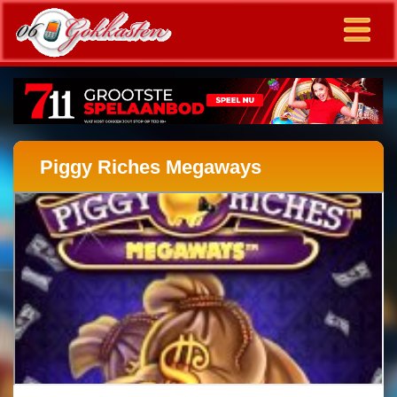
Piggy Riches Megaways