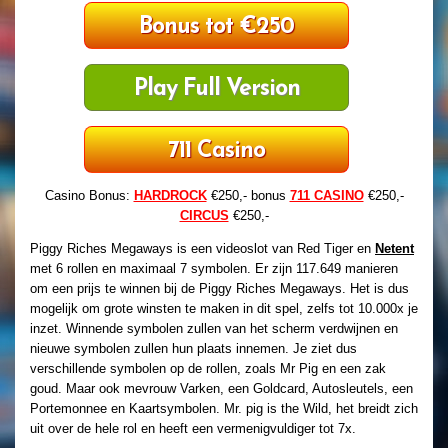
Bonus tot €250
Play Full Version
711 Casino
Casino Bonus:
HARDROCK
€250,- bonus
711 CASINO
€250,-
CIRCUS
€250,-
Piggy Riches Megaways is een videoslot van Red Tiger en
Netent
met 6 rollen en maximaal 7 symbolen. Er zijn 117.649 manieren
om een ​​prijs te winnen bij de Piggy Riches Megaways. Het is dus
mogelijk om grote winsten te maken in dit spel, zelfs tot 10.000x je
inzet. Winnende symbolen zullen van het scherm verdwijnen en
nieuwe symbolen zullen hun plaats innemen. Je ziet dus
verschillende symbolen op de rollen, zoals Mr Pig en een zak
goud. Maar ook mevrouw Varken, een Goldcard, Autosleutels, een
Portemonnee en Kaartsymbolen. Mr. pig is the Wild, het breidt zich
uit over de hele rol en heeft een vermenigvuldiger tot 7x.