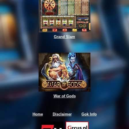
Grand Slam
War of Gods
Home
Disclaimer
Gok Info