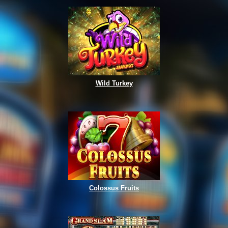
Wild Turkey
Colossus Fruits