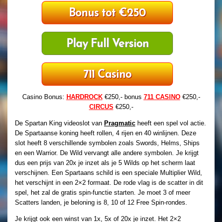
Bonus tot €250
Play Full Version
711 Casino
Casino Bonus:
HARDROCK
€250,- bonus
711 CASINO
€250,-
CIRCUS
€250,-
De Spartan King videoslot van
Pragmatic
heeft een spel vol actie.
De Spartaanse koning heeft rollen, 4 rijen en 40 winlijnen. Deze
slot heeft 8 verschillende symbolen zoals Swords, Helms, Ships
en een Warrior. De Wild vervangt alle andere symbolen. Je krijgt
dus een prijs van 20x je inzet als je 5 Wilds op het scherm laat
verschijnen. Een Spartaans schild is een speciale Multiplier Wild,
het verschijnt in een 2×2 formaat. De rode vlag is de scatter in dit
spel, het zal de gratis spin-functie starten. Je moet 3 of meer
Scatters landen, je beloning is 8, 10 of 12 Free Spin-rondes.
Je krijgt ook een winst van 1x, 5x of 20x je inzet. Het 2×2