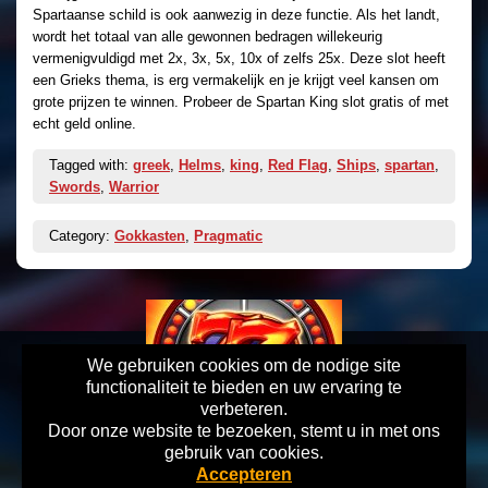
Spartaanse schild is ook aanwezig in deze functie. Als het landt,
wordt het totaal van alle gewonnen bedragen willekeurig
vermenigvuldigd met 2x, 3x, 5x, 10x of zelfs 25x. Deze slot heeft
een Grieks thema, is erg vermakelijk en je krijgt veel kansen om
grote prijzen te winnen. Probeer de Spartan King slot gratis of met
echt geld online.
Tagged with:
greek
,
Helms
,
king
,
Red Flag
,
Ships
,
spartan
,
Swords
,
Warrior
Category:
Gokkasten
,
Pragmatic
We gebruiken cookies om de nodige site
functionaliteit te bieden en uw ervaring te
verbeteren.
Door onze website te bezoeken, stemt u in met ons
gebruik van cookies.
Extra Win
Accepteren