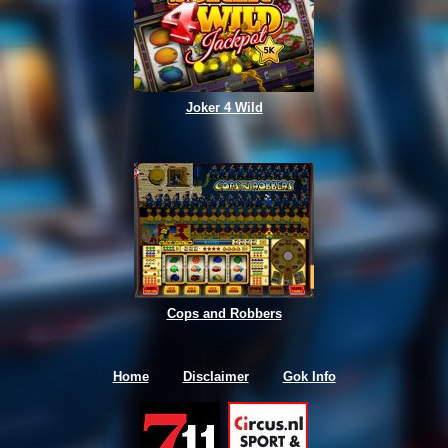
Joker 4 Wild
Cops and Robbers
Home
Disclaimer
Gok Info