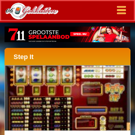
Step It