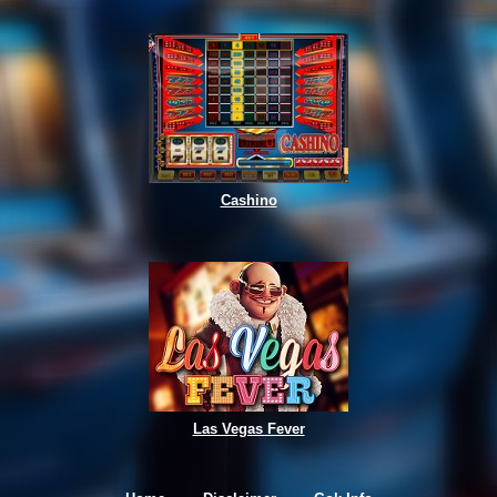
Cashino
Las Vegas Fever