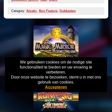
Category:
Amatic
,
Buy Feature
,
Gokkasten
We gebruiken cookies om de nodige site
Magic Mirror 3 Lions
functionaliteit te bieden en uw ervaring te
verbeteren.
Door onze website te bezoeken, stemt u in met ons
gebruik van cookies.
Accepteren