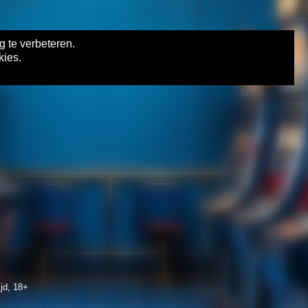
g te verbeteren.
kies.
jd, 18+