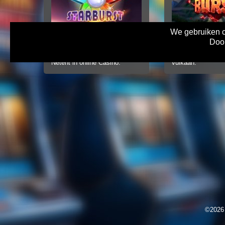
Merkur
Microgaming
We gebruiken co
Netent
Door
Speel de Starburst videoslot,
Hyper Burst gaat 
het beste casinospel van
Polynesisch eilan
Nolimit City
Netent in online Casino.
vulkaan.
PlayNgo
Pragmatic
Push Gaming
Red Tiger
Reflex Gaming
Spinomenal
Stakelogic
Swintt
Synot
Wildcat
Wildstreak
©2026 
WMS Williams