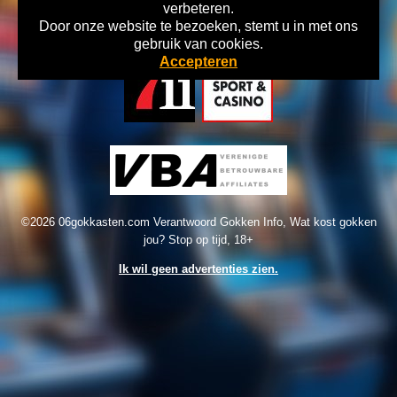
verbeteren.
Door onze website te bezoeken, stemt u in met ons
Home
Disclaimer
Gok Info
gebruik van cookies.
Accepteren
©2026 06gokkasten.com Verantwoord Gokken Info, Wat kost gokken
jou? Stop op tijd, 18+
Ik wil geen advertenties zien.