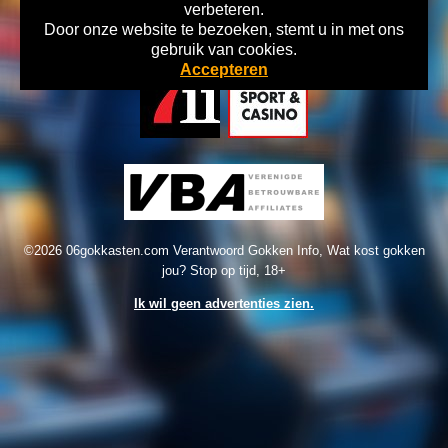
verbeteren.
Door onze website te bezoeken, stemt u in met ons
Home
Disclaimer
Gok Info
gebruik van cookies.
Accepteren
©2026 06gokkasten.com Verantwoord Gokken Info, Wat kost gokken
jou? Stop op tijd, 18+
Ik wil geen advertenties zien.