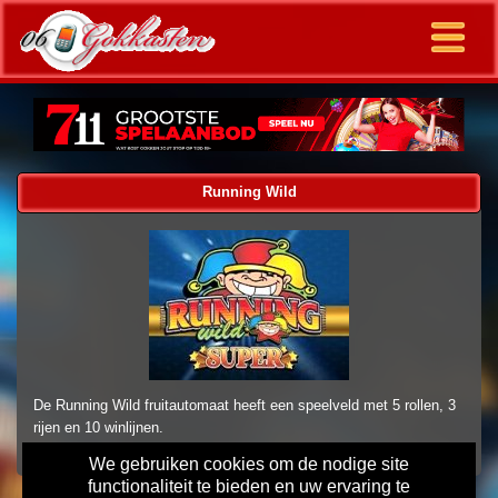
Running Wild
De Running Wild fruitautomaat heeft een speelveld met 5 rollen, 3
rijen en 10 winlijnen.
We gebruiken cookies om de nodige site
functionaliteit te bieden en uw ervaring te