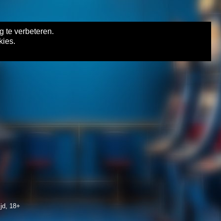
g te verbeteren.
kies.
jd, 18+