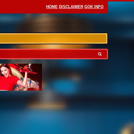
HOME
DISCLAIMER
GOK INFO