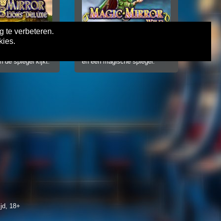
g te verbeteren.
kies.
agic Mirror 3
De gokkast Magic Mirror Wild
j je een winnaar
gaat ook weer over avontuur
in de spiegel kijkt.
en een magische spiegel.
jd, 18+