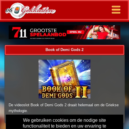
Book of Demi Gods 2
De videoslot Book of Demi Gods 2 draait helemaal om de Griekse
mythologie.
We gebruiken cookies om de nodige site
functionaliteit te bieden en uw ervaring te