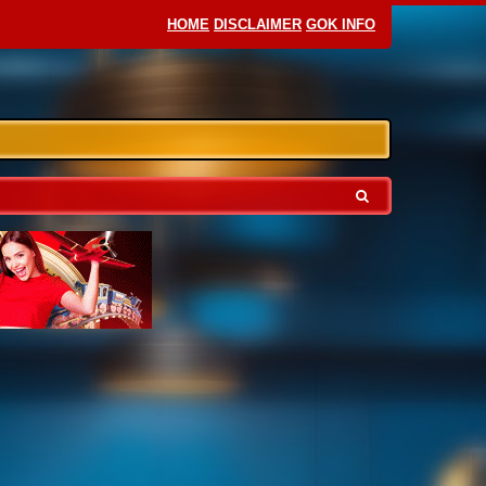
HOME
DISCLAIMER
GOK INFO