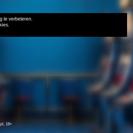
g te verbeteren.
kies.
jd, 18+