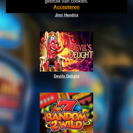
gebruik van cookies.
Accepteren
Jimi Hendrix
Devils Delight