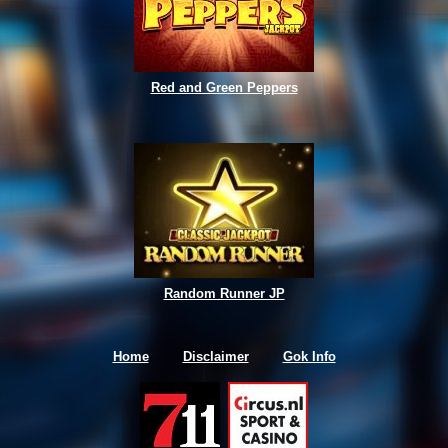
Red and Green Peppers
Random Runner JP
Home
Disclaimer
Gok Info