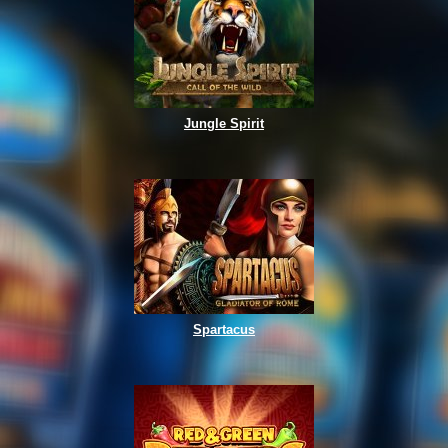
Jungle Spirit
Spartacus