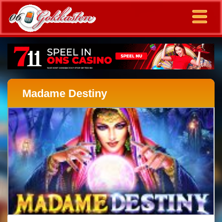
Madame Destiny