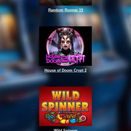
Random Runner 15
House of Doom Crypt 2
Wild Spinner